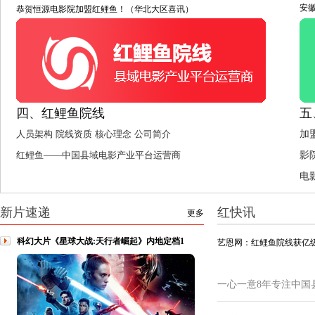
安
恭贺恒源电影院加盟红鲤鱼！（华北大区喜讯）
四、红鲤鱼院线
五
人员架构
院线资质
核心理念
公司简介
加
红鲤鱼——中国县域电影产业平台运营商
影
电
新片速递
红快讯
更多
科幻大片《星球大战:天行者崛起》内地定档1
艺恩网：红鲤鱼院线获亿级
一心一意8年专注中国