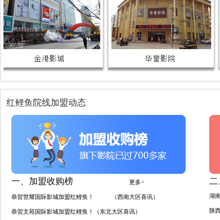
红鲤鱼院线加盟动态
一、加盟收购榜
二
更多>
湖
恭贺世耀国际影城加盟红鲤鱼！ （西南大区喜讯）
陕
恭贺文苑国际影城加盟红鲤鱼！（东北大区喜讯）