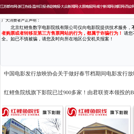
致 尊敬的广大消费者：
因近期接到国家机关反馈，有不法分子通过微信、第三方网站/软件等渠
广大消费者严正声明：
北京红鲤鱼数字电影院线有限公司仅向电影院提供技术服务，
者购票或者转移至第三方售票网站的行为，都属于诈骗行为！
请您
全。如已不慎被骗，请您及时向所在地区公安机关报案！
中国电影发行放映协会关于做好春节档期间电影发行放
红鲤鱼院线旗下影院已过900多家！由君联资本领投的