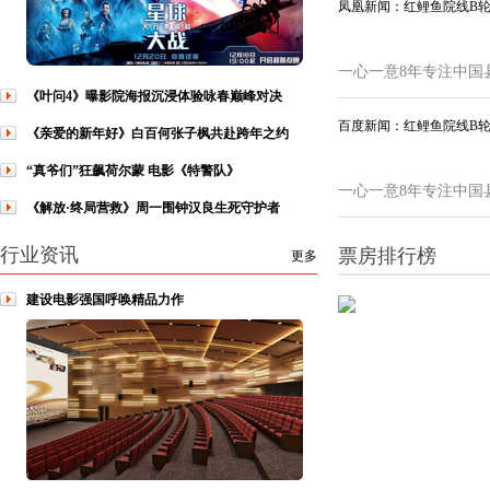
凤凰新闻：红鲤鱼院线B
一心一意8年专注中国
《叶问4》曝影院海报沉浸体验咏春巅峰对决
百度新闻：红鲤鱼院线B
《亲爱的新年好》白百何张子枫共赴跨年之约
“真爷们”狂飙荷尔蒙 电影《特警队》
一心一意8年专注中国
《解放·终局营救》周一围钟汉良生死守护者
行业资讯
票房排行榜
更多
建设电影强国呼唤精品力作