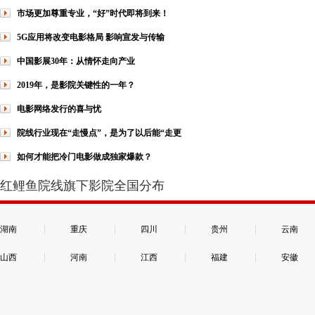
市场更加尊重专业，“好”时代即将到来！
5G应用将改变电影格局 影响宣发与传输
中国影展30年：从情怀走向产业
2019年，是影院关键性的一年？
电影网络发行的喜与忧
院线行业现在“走慢点”，是为了以后能“走更
如何才能把冷门电影做成独家爆款？
红鲤鱼院线旗下影院全国分布
|
|
|
|
湖南
重庆
四川
贵州
云南
|
|
|
|
山西
河南
江西
福建
安徽