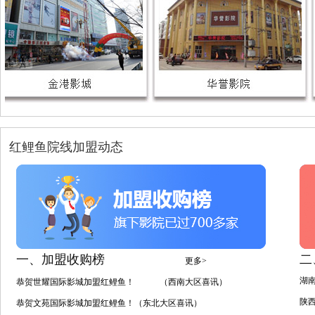
红鲤鱼院线加盟动态
一、加盟收购榜
二
更多>
湖
恭贺世耀国际影城加盟红鲤鱼！ （西南大区喜讯）
陕
恭贺文苑国际影城加盟红鲤鱼！（东北大区喜讯）