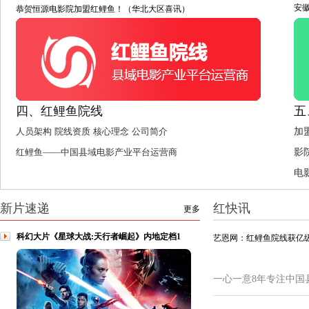
安
恭贺恒源电影院加盟红鲤鱼！（华北大区喜讯）
四、红鲤鱼院线
五
人员架构
院线资质
核心理念
公司简介
加
红鲤鱼——中国县域电影产业平台运营商
影
电
新片速递
红快讯
更多
科幻大片《星球大战:天行者崛起》内地定档1
艺恩网：红鲤鱼院线获亿级
一心一意8年专注中国