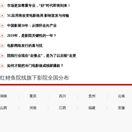
市场更加尊重专业，“好”时代即将到来！
5G应用将改变电影格局 影响宣发与传输
中国影展30年：从情怀走向产业
2019年，是影院关键性的一年？
电影网络发行的喜与忧
院线行业现在“走慢点”，是为了以后能“走更
如何才能把冷门电影做成独家爆款？
红鲤鱼院线旗下影院全国分布
|
|
|
|
湖南
重庆
四川
贵州
云南
|
|
|
|
山西
河南
江西
福建
安徽