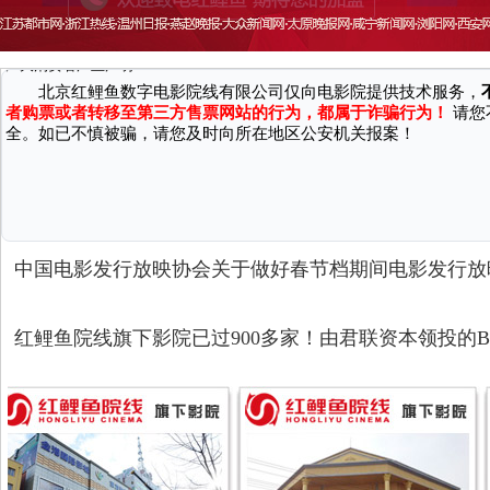
致 尊敬的广大消费者：
因近期接到国家机关反馈，有不法分子通过微信、第三方网站/软件等渠
广大消费者严正声明：
北京红鲤鱼数字电影院线有限公司仅向电影院提供技术服务，
者购票或者转移至第三方售票网站的行为，都属于诈骗行为！
请您
全。如已不慎被骗，请您及时向所在地区公安机关报案！
中国电影发行放映协会关于做好春节档期间电影发行放
红鲤鱼院线旗下影院已过900多家！由君联资本领投的