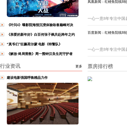
凤凰新闻：红鲤鱼院线B
一心一意8年专注中国
《叶问4》曝影院海报沉浸体验咏春巅峰对决
百度新闻：红鲤鱼院线B
《亲爱的新年好》白百何张子枫共赴跨年之约
“真爷们”狂飙荷尔蒙 电影《特警队》
一心一意8年专注中国
《解放·终局营救》周一围钟汉良生死守护者
行业资讯
票房排行榜
更多
建设电影强国呼唤精品力作