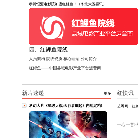
恭贺恒源电影院加盟红鲤鱼！（华北大区喜讯）
四、红鲤鱼院线
人员架构
院线资质
核心理念
公司简介
红鲤鱼——中国县域电影产业平台运营商
新片速递
红快讯
更多
科幻大片《星球大战:天行者崛起》内地定档1
艺恩网：红
一心一意8