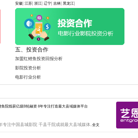
|
|
|
|
|
|
安徽
江苏
浙江
辽宁
吉林
黑龙江
五、投资合作
加盟红鲤鱼投资回报分析
影院投资分析
电影行业分析
鲤鱼院线获亿级B轮融资 8年专注打造最大县域媒体平台
年专注中国县城影院 千县千院成就最大县域媒体
..全文