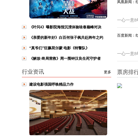
凤凰新闻：
一心一意8
《叶问4》曝影院海报沉浸体验咏春巅峰对决
百度新闻：
《亲爱的新年好》白百何张子枫共赴跨年之约
“真爷们”狂飙荷尔蒙 电影《特警队》
一心一意8
《解放·终局营救》周一围钟汉良生死守护者
行业资讯
票房排
更多
建设电影强国呼唤精品力作