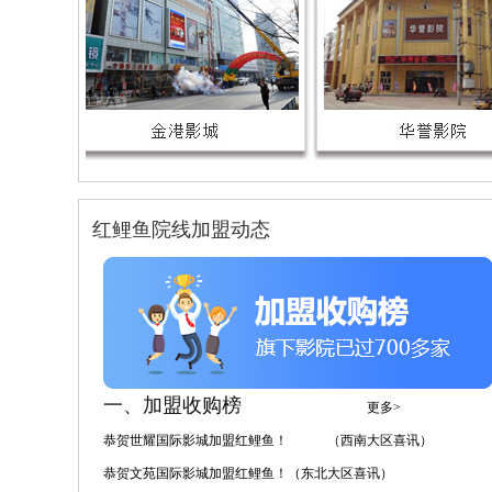
红鲤鱼院线加盟动态
一、加盟收购榜
更多>
恭贺世耀国际影城加盟红鲤鱼！ （西南大区喜讯）
恭贺文苑国际影城加盟红鲤鱼！（东北大区喜讯）