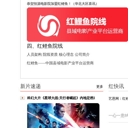
恭贺恒源电影院加盟红鲤鱼！（华北大区喜讯）
四、红鲤鱼院线
人员架构
院线资质
核心理念
公司简介
红鲤鱼——中国县域电影产业平台运营商
新片速递
红快讯
更多
科幻大片《星球大战:天行者崛起》内地定档1
艺恩网：红
一心一意8