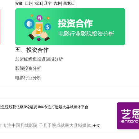
|
|
|
|
|
|
安徽
江苏
浙江
辽宁
吉林
黑龙江
五、投资合作
加盟红鲤鱼投资回报分析
影院投资分析
电影行业分析
鲤鱼院线获亿级B轮融资 8年专注打造最大县域媒体平台
年专注中国县城影院 千县千院成就最大县域媒体
..全文