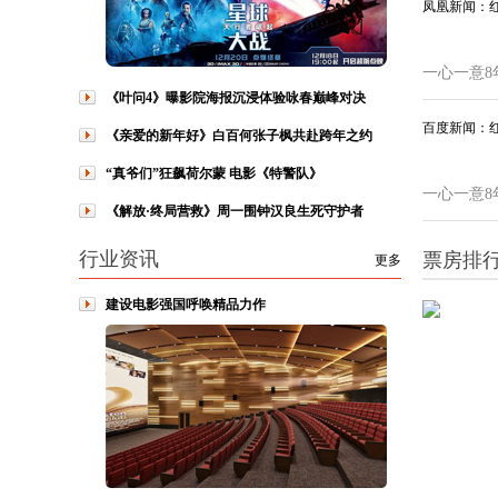
凤凰新闻：
一心一意8
《叶问4》曝影院海报沉浸体验咏春巅峰对决
百度新闻：
《亲爱的新年好》白百何张子枫共赴跨年之约
“真爷们”狂飙荷尔蒙 电影《特警队》
一心一意8
《解放·终局营救》周一围钟汉良生死守护者
行业资讯
票房排
更多
建设电影强国呼唤精品力作