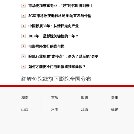
市场更加尊重专业，“好”时代即将到来！
5G应用将改变电影格局 影响宣发与传输
中国影展30年：从情怀走向产业
2019年，是影院关键性的一年？
电影网络发行的喜与忧
院线行业现在“走慢点”，是为了以后能“走更
如何才能把冷门电影做成独家爆款？
红鲤鱼院线旗下影院全国分布
|
|
|
|
湖南
重庆
四川
贵州
|
|
|
|
山西
河南
江西
福建