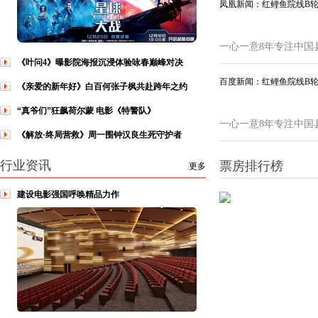
凤凰新闻：红鲤鱼院线B
一心一意8年专注中国
《叶问4》曝影院海报沉浸体验咏春巅峰对决
百度新闻：红鲤鱼院线B
《亲爱的新年好》白百何张子枫共赴跨年之约
“真爷们”狂飙荷尔蒙 电影《特警队》
一心一意8年专注中国
《解放·终局营救》周一围钟汉良生死守护者
行业资讯
票房排行榜
更多
建设电影强国呼唤精品力作