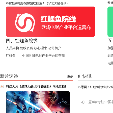
安
恭贺恒源电影院加盟红鲤鱼！（华北大区喜讯）
四、红鲤鱼院线
五
人员架构
院线资质
核心理念
公司简介
加
红鲤鱼——中国县域电影产业平台运营商
影
电
新片速递
红快讯
更多
科幻大片《星球大战:天行者崛起》内地定档1
艺恩网：红鲤鱼院线获亿级
一心一意8年专注中国