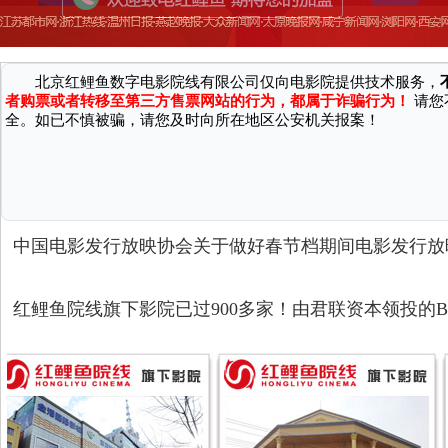
致 尊敬的广大消费者：
因近期接到国家机关反馈，有不法分子通过微信、第三方网站/软件等渠
广大消费者严正声明：
北京红鲤鱼数字电影院线有限公司仅向电影院提供技术服务，
者购票或者转移至第三方售票网站的行为，都属于诈骗行为！
请您
全。如已不慎被骗，请您及时向所在地区公安机关报案！
中国电影发行放映协会关于做好春节档期间电影发行放
红鲤鱼院线旗下影院已过900多家！由君联资本领投的