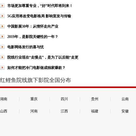
市场更加尊重专业，“好”时代即将到来！
5G应用将改变电影格局 影响宣发与传输
中国影展30年：从情怀走向产业
2019年，是影院关键性的一年？
电影网络发行的喜与忧
院线行业现在“走慢点”，是为了以后能“走更
如何才能把冷门电影做成独家爆款？
红鲤鱼院线旗下影院全国分布
|
|
|
|
湖南
重庆
四川
贵州
云南
|
|
|
|
山西
河南
江西
福建
安徽