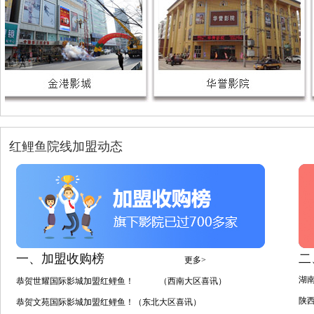
红鲤鱼院线加盟动态
一、加盟收购榜
二
更多>
湖
恭贺世耀国际影城加盟红鲤鱼！ （西南大区喜讯）
陕
恭贺文苑国际影城加盟红鲤鱼！（东北大区喜讯）