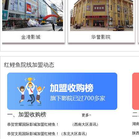
红鲤鱼院线加盟动态
一、加盟收购榜
二
更多>
湖
恭贺世耀国际影城加盟红鲤鱼！ （西南大区喜讯）
陕
恭贺文苑国际影城加盟红鲤鱼！（东北大区喜讯）