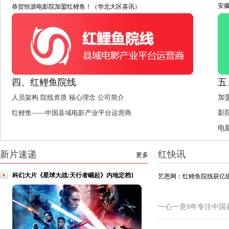
安
恭贺恒源电影院加盟红鲤鱼！（华北大区喜讯）
四、红鲤鱼院线
五
人员架构
院线资质
核心理念
公司简介
加
红鲤鱼——中国县域电影产业平台运营商
影
电
新片速递
红快讯
更多
科幻大片《星球大战:天行者崛起》内地定档1
艺恩网：红鲤鱼院线获亿级
一心一意8年专注中国