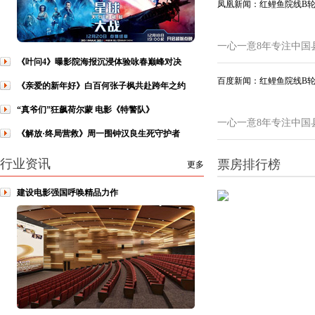
凤凰新闻：红鲤鱼院线B
一心一意8年专注中国
《叶问4》曝影院海报沉浸体验咏春巅峰对决
百度新闻：红鲤鱼院线B
《亲爱的新年好》白百何张子枫共赴跨年之约
“真爷们”狂飙荷尔蒙 电影《特警队》
一心一意8年专注中国
《解放·终局营救》周一围钟汉良生死守护者
行业资讯
票房排行榜
更多
建设电影强国呼唤精品力作