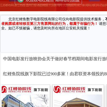
因近期接到国家机关反馈，有不法分子通过微信、第三方网站/软件等渠
广大消费者严正声明：
北京红鲤鱼数字电影院线有限公司仅向电影院提供技术服务，
者购票或者转移至第三方售票网站的行为，都属于诈骗行为！
请您
全。如已不慎被骗，请您及时向所在地区公安机关报案！
中国电影发行放映协会关于做好春节档期间电影发行放
红鲤鱼院线旗下影院已过900多家！由君联资本领投的