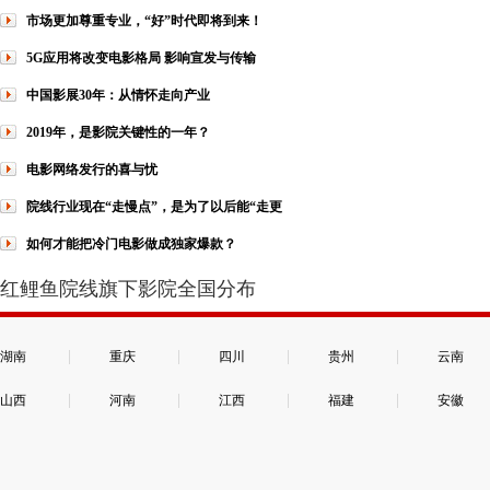
市场更加尊重专业，“好”时代即将到来！
5G应用将改变电影格局 影响宣发与传输
中国影展30年：从情怀走向产业
2019年，是影院关键性的一年？
电影网络发行的喜与忧
院线行业现在“走慢点”，是为了以后能“走更
如何才能把冷门电影做成独家爆款？
红鲤鱼院线旗下影院全国分布
|
|
|
|
湖南
重庆
四川
贵州
云南
|
|
|
|
山西
河南
江西
福建
安徽