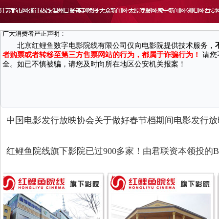
致 尊敬的广大消费者：
因近期接到国家机关反馈，有不法分子通过微信、第三方网站/软件等渠
广大消费者严正声明：
北京红鲤鱼数字电影院线有限公司仅向电影院提供技术服务，
者购票或者转移至第三方售票网站的行为，都属于诈骗行为！
请您
全。如已不慎被骗，请您及时向所在地区公安机关报案！
中国电影发行放映协会关于做好春节档期间电影发行放
红鲤鱼院线旗下影院已过900多家！由君联资本领投的