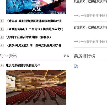
凤凰新闻：红鲤鱼院线B
一心一意8年专注中国
《叶问4》曝影院海报沉浸体验咏春巅峰对决
百度新闻：红鲤鱼院线B
《亲爱的新年好》白百何张子枫共赴跨年之约
“真爷们”狂飙荷尔蒙 电影《特警队》
一心一意8年专注中国
《解放·终局营救》周一围钟汉良生死守护者
行业资讯
票房排行榜
更多
建设电影强国呼唤精品力作