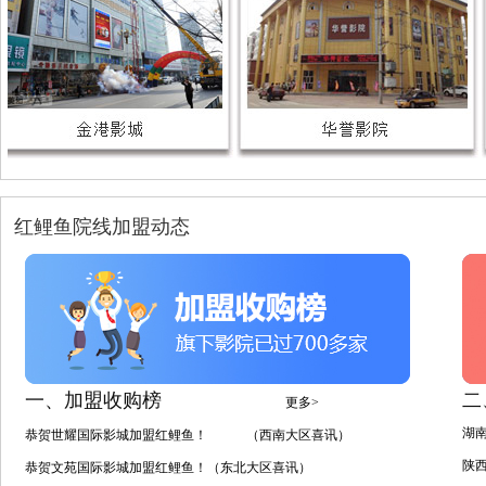
红鲤鱼院线加盟动态
一、加盟收购榜
二
更多>
湖
恭贺世耀国际影城加盟红鲤鱼！ （西南大区喜讯）
陕
恭贺文苑国际影城加盟红鲤鱼！（东北大区喜讯）