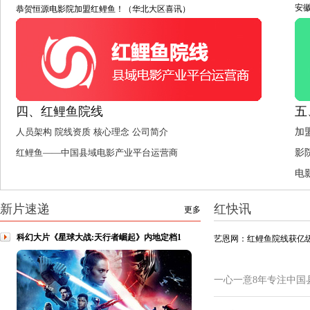
安
恭贺恒源电影院加盟红鲤鱼！（华北大区喜讯）
四、红鲤鱼院线
五
人员架构
院线资质
核心理念
公司简介
加
红鲤鱼——中国县域电影产业平台运营商
影
电
新片速递
红快讯
更多
科幻大片《星球大战:天行者崛起》内地定档1
艺恩网：红鲤鱼院线获亿级
一心一意8年专注中国