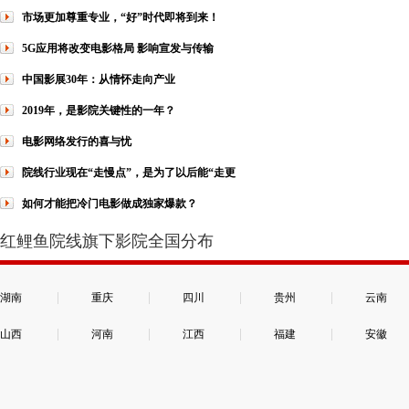
市场更加尊重专业，“好”时代即将到来！
5G应用将改变电影格局 影响宣发与传输
中国影展30年：从情怀走向产业
2019年，是影院关键性的一年？
电影网络发行的喜与忧
院线行业现在“走慢点”，是为了以后能“走更
如何才能把冷门电影做成独家爆款？
红鲤鱼院线旗下影院全国分布
|
|
|
|
湖南
重庆
四川
贵州
云南
|
|
|
|
山西
河南
江西
福建
安徽