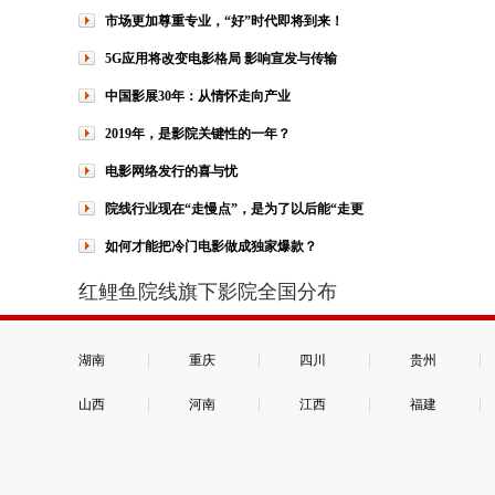
市场更加尊重专业，“好”时代即将到来！
5G应用将改变电影格局 影响宣发与传输
中国影展30年：从情怀走向产业
2019年，是影院关键性的一年？
电影网络发行的喜与忧
院线行业现在“走慢点”，是为了以后能“走更
如何才能把冷门电影做成独家爆款？
红鲤鱼院线旗下影院全国分布
|
|
|
|
湖南
重庆
四川
贵州
|
|
|
|
山西
河南
江西
福建