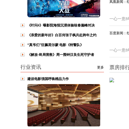
凤凰新闻：
一心一意8
《叶问4》曝影院海报沉浸体验咏春巅峰对决
百度新闻：
《亲爱的新年好》白百何张子枫共赴跨年之约
“真爷们”狂飙荷尔蒙 电影《特警队》
一心一意8
《解放·终局营救》周一围钟汉良生死守护者
行业资讯
票房排
更多
建设电影强国呼唤精品力作