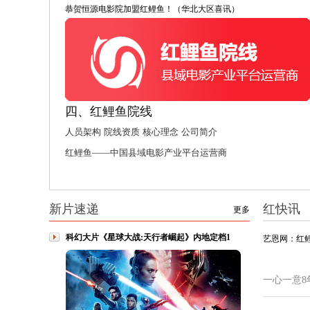
恭贺恒源电影院加盟红鲤鱼！（华北大区喜讯）
四、红鲤鱼院线
人员架构
院线资质
核心理念
公司简介
红鲤鱼——中国县域电影产业平台运营商
新片速递
红快讯
更多
科幻大片《星球大战:天行者崛起》内地定档1
艺恩网：红
一心一意8