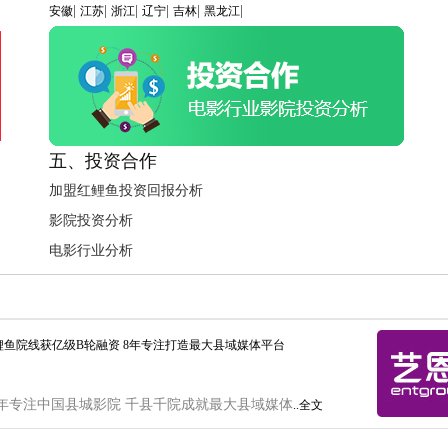
|
|
|
|
|
|
安徽
江苏
浙江
辽宁
吉林
黑龙江
五、投资合作
加盟红鲤鱼投资回报分析
影院投资分析
电影行业分析
鲤鱼院线获亿级B轮融资 8年专注打造最大县域媒体平台
年专注中国县城影院 千县千院成就最大县域媒体
..全文