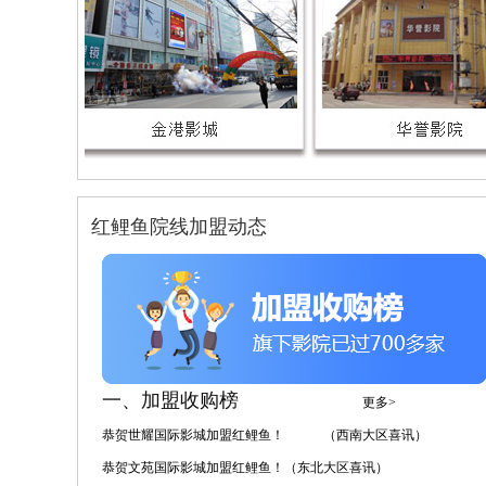
红鲤鱼院线加盟动态
一、加盟收购榜
更多>
恭贺世耀国际影城加盟红鲤鱼！ （西南大区喜讯）
恭贺文苑国际影城加盟红鲤鱼！（东北大区喜讯）