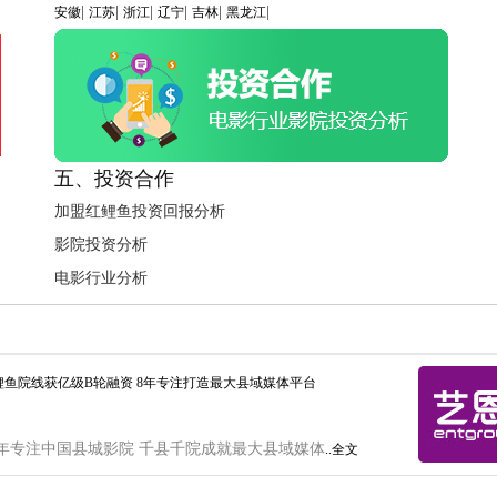
|
|
|
|
|
|
安徽
江苏
浙江
辽宁
吉林
黑龙江
五、投资合作
加盟红鲤鱼投资回报分析
影院投资分析
电影行业分析
鲤鱼院线获亿级B轮融资 8年专注打造最大县域媒体平台
年专注中国县城影院 千县千院成就最大县域媒体
..全文