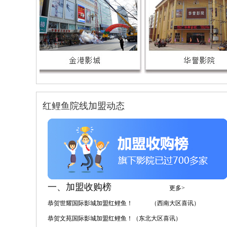
红鲤鱼院线加盟动态
一、加盟收购榜
更多>
恭贺世耀国际影城加盟红鲤鱼！ （西南大区喜讯）
恭贺文苑国际影城加盟红鲤鱼！（东北大区喜讯）