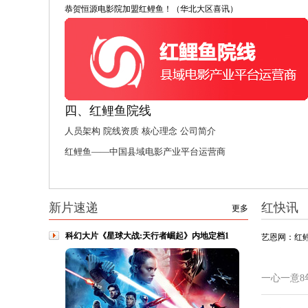
恭贺恒源电影院加盟红鲤鱼！（华北大区喜讯）
四、红鲤鱼院线
人员架构
院线资质
核心理念
公司简介
红鲤鱼——中国县域电影产业平台运营商
新片速递
红快讯
更多
科幻大片《星球大战:天行者崛起》内地定档1
艺恩网：红
一心一意8