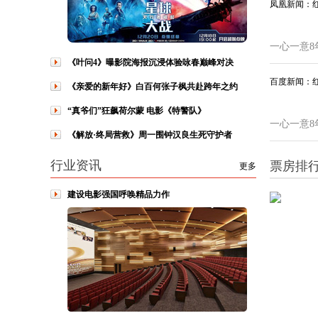
凤凰新闻：
一心一意8
《叶问4》曝影院海报沉浸体验咏春巅峰对决
百度新闻：
《亲爱的新年好》白百何张子枫共赴跨年之约
“真爷们”狂飙荷尔蒙 电影《特警队》
一心一意8
《解放·终局营救》周一围钟汉良生死守护者
行业资讯
票房排
更多
建设电影强国呼唤精品力作