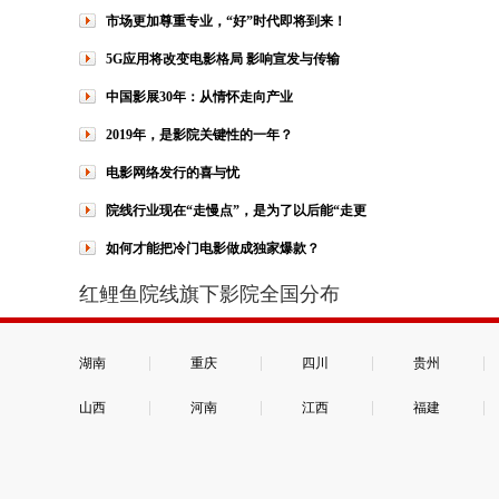
市场更加尊重专业，“好”时代即将到来！
5G应用将改变电影格局 影响宣发与传输
中国影展30年：从情怀走向产业
2019年，是影院关键性的一年？
电影网络发行的喜与忧
院线行业现在“走慢点”，是为了以后能“走更
如何才能把冷门电影做成独家爆款？
红鲤鱼院线旗下影院全国分布
|
|
|
|
湖南
重庆
四川
贵州
|
|
|
|
山西
河南
江西
福建