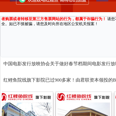
广大消费者严正声明：
北京红鲤鱼数字电影院线有限公司仅向电影院提供技术服务，
者购票或者转移至第三方售票网站的行为，都属于诈骗行为！
请您
全。如已不慎被骗，请您及时向所在地区公安机关报案！
中国电影发行放映协会关于做好春节档期间电影发行放
红鲤鱼院线旗下影院已过900多家！由君联资本领投的