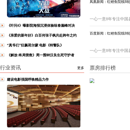
凤凰新闻：红鲤鱼院线B
一心一意8年专注中国
《叶问4》曝影院海报沉浸体验咏春巅峰对决
百度新闻：红鲤鱼院线B
《亲爱的新年好》白百何张子枫共赴跨年之约
“真爷们”狂飙荷尔蒙 电影《特警队》
一心一意8年专注中国
《解放·终局营救》周一围钟汉良生死守护者
行业资讯
票房排行榜
更多
建设电影强国呼唤精品力作