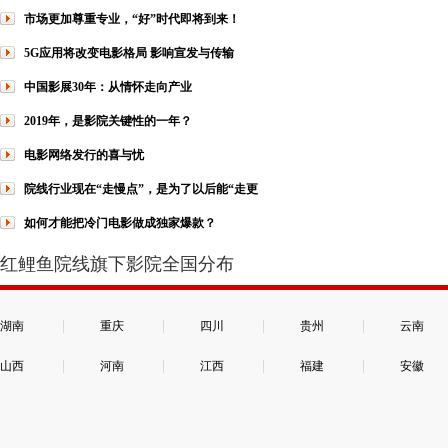
市场更加尊重专业，“好”时代即将到来！
5G应用将改变电影格局 影响宣发与传输
中国影展30年：从情怀走向产业
2019年，是影院关键性的一年？
电影网络发行的喜与忧
院线行业现在“走慢点”，是为了以后能“走更
如何才能把冷门电影做成独家爆款？
红鲤鱼院线旗下影院全国分布
|
|
|
|
湖南
重庆
四川
贵州
云南
|
|
|
|
山西
河南
江西
福建
安徽