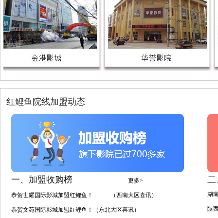
红鲤鱼院线加盟动态
一、加盟收购榜
二
更多>
湖
恭贺世耀国际影城加盟红鲤鱼！ （西南大区喜讯）
陕
恭贺文苑国际影城加盟红鲤鱼！（东北大区喜讯）