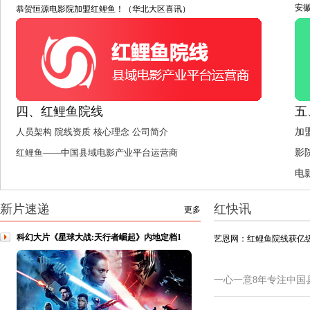
安
恭贺恒源电影院加盟红鲤鱼！（华北大区喜讯）
四、红鲤鱼院线
五
人员架构
院线资质
核心理念
公司简介
加
红鲤鱼——中国县域电影产业平台运营商
影
电
新片速递
红快讯
更多
科幻大片《星球大战:天行者崛起》内地定档1
艺恩网：红鲤鱼院线获亿级
一心一意8年专注中国