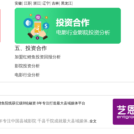
|
|
|
|
|
|
安徽
江苏
浙江
辽宁
吉林
黑龙江
五、投资合作
加盟红鲤鱼投资回报分析
影院投资分析
电影行业分析
鲤鱼院线获亿级B轮融资 8年专注打造最大县域媒体平台
年专注中国县城影院 千县千院成就最大县域媒体
..全文