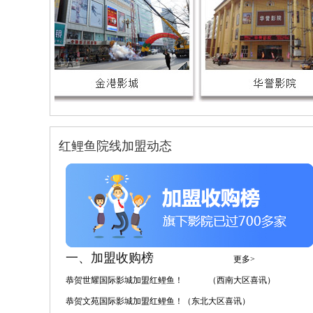
红鲤鱼院线加盟动态
一、加盟收购榜
更多>
恭贺世耀国际影城加盟红鲤鱼！ （西南大区喜讯）
恭贺文苑国际影城加盟红鲤鱼！（东北大区喜讯）