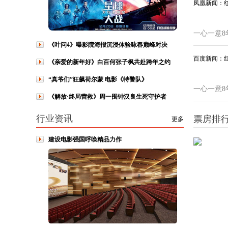
凤凰新闻：
一心一意8
《叶问4》曝影院海报沉浸体验咏春巅峰对决
百度新闻：
《亲爱的新年好》白百何张子枫共赴跨年之约
“真爷们”狂飙荷尔蒙 电影《特警队》
一心一意8
《解放·终局营救》周一围钟汉良生死守护者
行业资讯
票房排
更多
建设电影强国呼唤精品力作