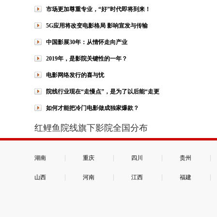
市场更加尊重专业，“好”时代即将到来！
5G应用将改变电影格局 影响宣发与传输
中国影展30年：从情怀走向产业
2019年，是影院关键性的一年？
电影网络发行的喜与忧
院线行业现在“走慢点”，是为了以后能“走更
如何才能把冷门电影做成独家爆款？
红鲤鱼院线旗下影院全国分布
|
|
|
|
湖南
重庆
四川
贵州
|
|
|
|
山西
河南
江西
福建