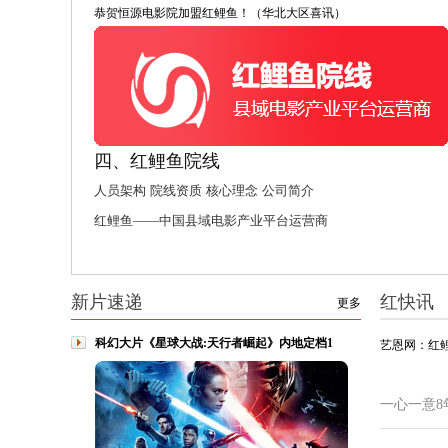
恭贺恒源电影院加盟红鲤鱼！（华北大区喜讯）
四、红鲤鱼院线
人员架构
院线资质
核心理念
公司简介
红鲤鱼——中国县域电影产业平台运营商
新片速递
红快讯
更多
科幻大片《星球大战:天行者崛起》内地定档1
艺恩网：红
一心一意8