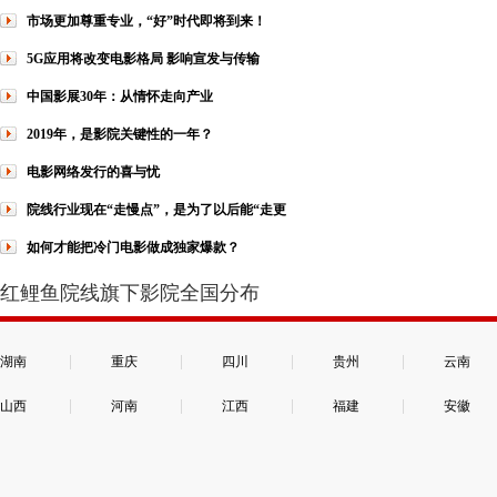
市场更加尊重专业，“好”时代即将到来！
5G应用将改变电影格局 影响宣发与传输
中国影展30年：从情怀走向产业
2019年，是影院关键性的一年？
电影网络发行的喜与忧
院线行业现在“走慢点”，是为了以后能“走更
如何才能把冷门电影做成独家爆款？
红鲤鱼院线旗下影院全国分布
|
|
|
|
湖南
重庆
四川
贵州
云南
|
|
|
|
山西
河南
江西
福建
安徽