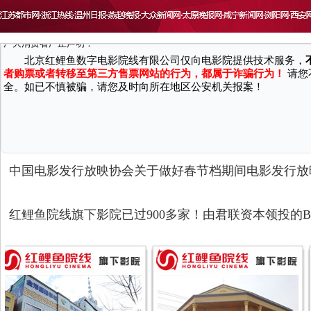
致 尊敬的广大消费者：
因近期接到国家机关反馈，有不法分子通过微信、第三方网站/软件等渠
广大消费者严正声明：
北京红鲤鱼数字电影院线有限公司仅向电影院提供技术服务，
者购票或者转移至第三方售票网站的行为，都属于诈骗行为！
请您
全。如已不慎被骗，请您及时向所在地区公安机关报案！
中国电影发行放映协会关于做好春节档期间电影发行放
红鲤鱼院线旗下影院已过900多家！由君联资本领投的