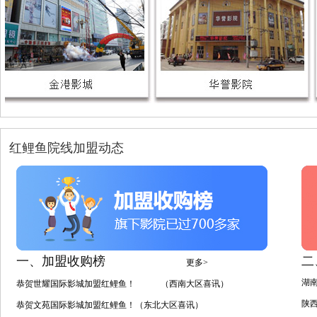
红鲤鱼院线加盟动态
一、加盟收购榜
二
更多>
湖
恭贺世耀国际影城加盟红鲤鱼！ （西南大区喜讯）
陕
恭贺文苑国际影城加盟红鲤鱼！（东北大区喜讯）