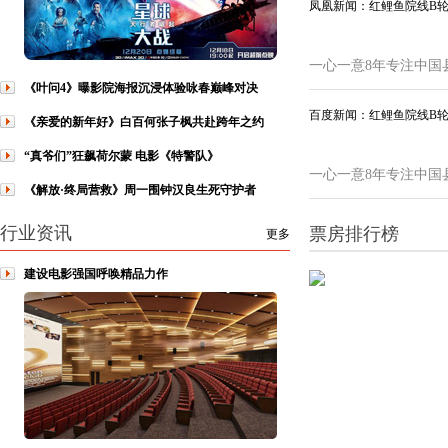
凤凰新闻：红鲤鱼院线B
一心一意8年专注中国
《叶问4》曝影院海报沉浸体验咏春巅峰对决
百度新闻：红鲤鱼院线B
《亲爱的新年好》白百何张子枫共赴跨年之约
“真爷们”狂飙荷尔蒙 电影《特警队》
一心一意8年专注中国
《解放·终局营救》周一围钟汉良生死守护者
行业资讯
票房排行榜
更多
建设电影强国呼唤精品力作