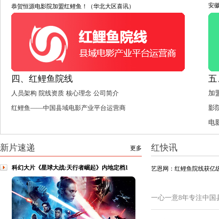
安
恭贺恒源电影院加盟红鲤鱼！（华北大区喜讯）
四、红鲤鱼院线
五
人员架构
院线资质
核心理念
公司简介
加
红鲤鱼——中国县域电影产业平台运营商
影
电
新片速递
红快讯
更多
科幻大片《星球大战:天行者崛起》内地定档1
艺恩网：红鲤鱼院线获亿级
一心一意8年专注中国