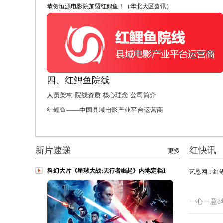
恭贺恒源电影院加盟红鲤鱼！（华北大区喜讯）
四、红鲤鱼院线
人员架构
院线资质
核心理念
公司简介
红鲤鱼——中国县域电影产业平台运营商
新片速递
红快讯
更多
科幻大片《星球大战:天行者崛起》内地定档1
艺恩网：红
一心一意8