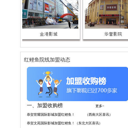
红鲤鱼院线加盟动态
一、加盟收购榜
更多>
恭贺世耀国际影城加盟红鲤鱼！ （西南大区喜讯）
恭贺文苑国际影城加盟红鲤鱼！（东北大区喜讯）