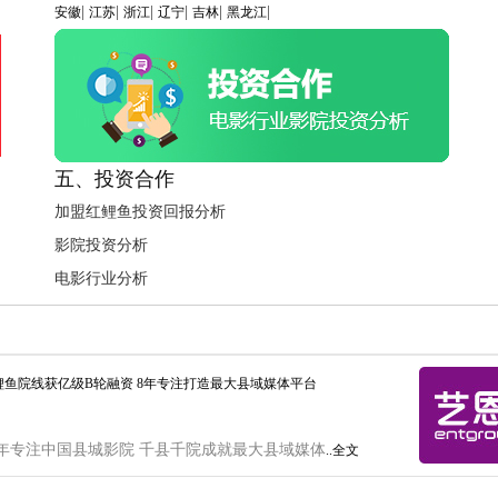
|
|
|
|
|
|
安徽
江苏
浙江
辽宁
吉林
黑龙江
五、投资合作
加盟红鲤鱼投资回报分析
影院投资分析
电影行业分析
鲤鱼院线获亿级B轮融资 8年专注打造最大县域媒体平台
年专注中国县城影院 千县千院成就最大县域媒体
..全文