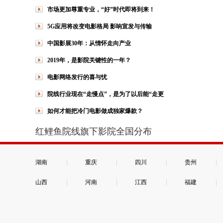
市场更加尊重专业，“好”时代即将到来！
5G应用将改变电影格局 影响宣发与传输
中国影展30年：从情怀走向产业
2019年，是影院关键性的一年？
电影网络发行的喜与忧
院线行业现在“走慢点”，是为了以后能“走更
如何才能把冷门电影做成独家爆款？
红鲤鱼院线旗下影院全国分布
|
|
|
|
湖南
重庆
四川
贵州
|
|
|
|
山西
河南
江西
福建