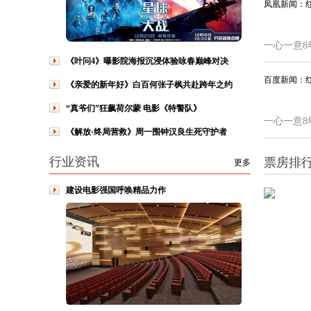
凤凰新闻：
一心一意8
《叶问4》曝影院海报沉浸体验咏春巅峰对决
百度新闻：
《亲爱的新年好》白百何张子枫共赴跨年之约
“真爷们”狂飙荷尔蒙 电影《特警队》
一心一意8
《解放·终局营救》周一围钟汉良生死守护者
行业资讯
票房排
更多
建设电影强国呼唤精品力作