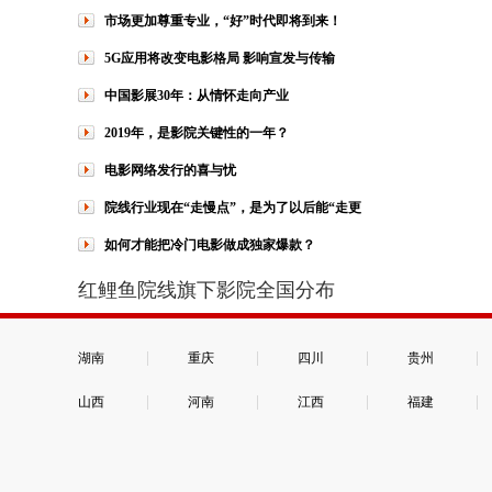
市场更加尊重专业，“好”时代即将到来！
5G应用将改变电影格局 影响宣发与传输
中国影展30年：从情怀走向产业
2019年，是影院关键性的一年？
电影网络发行的喜与忧
院线行业现在“走慢点”，是为了以后能“走更
如何才能把冷门电影做成独家爆款？
红鲤鱼院线旗下影院全国分布
|
|
|
|
湖南
重庆
四川
贵州
|
|
|
|
山西
河南
江西
福建