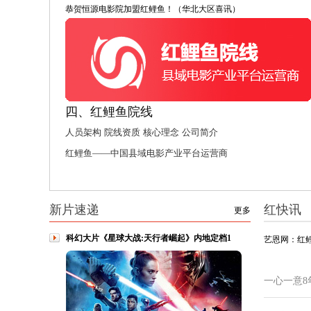
恭贺恒源电影院加盟红鲤鱼！（华北大区喜讯）
四、红鲤鱼院线
人员架构
院线资质
核心理念
公司简介
红鲤鱼——中国县域电影产业平台运营商
新片速递
红快讯
更多
科幻大片《星球大战:天行者崛起》内地定档1
艺恩网：红
一心一意8