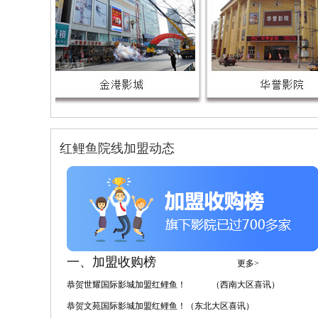
红鲤鱼院线加盟动态
一、加盟收购榜
更多>
恭贺世耀国际影城加盟红鲤鱼！ （西南大区喜讯）
恭贺文苑国际影城加盟红鲤鱼！（东北大区喜讯）