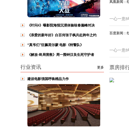
凤凰新闻：
一心一意8
《叶问4》曝影院海报沉浸体验咏春巅峰对决
百度新闻：
《亲爱的新年好》白百何张子枫共赴跨年之约
“真爷们”狂飙荷尔蒙 电影《特警队》
一心一意8
《解放·终局营救》周一围钟汉良生死守护者
行业资讯
票房排
更多
建设电影强国呼唤精品力作