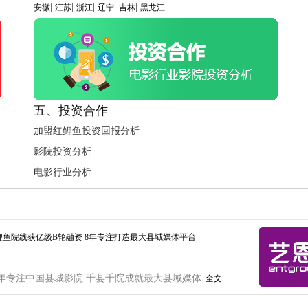
|
|
|
|
|
|
安徽
江苏
浙江
辽宁
吉林
黑龙江
五、投资合作
加盟红鲤鱼投资回报分析
影院投资分析
电影行业分析
鲤鱼院线获亿级B轮融资 8年专注打造最大县域媒体平台
年专注中国县城影院 千县千院成就最大县域媒体
..全文