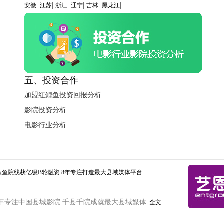
|
|
|
|
|
|
安徽
江苏
浙江
辽宁
吉林
黑龙江
五、投资合作
加盟红鲤鱼投资回报分析
影院投资分析
电影行业分析
鲤鱼院线获亿级B轮融资 8年专注打造最大县域媒体平台
年专注中国县城影院 千县千院成就最大县域媒体
..全文