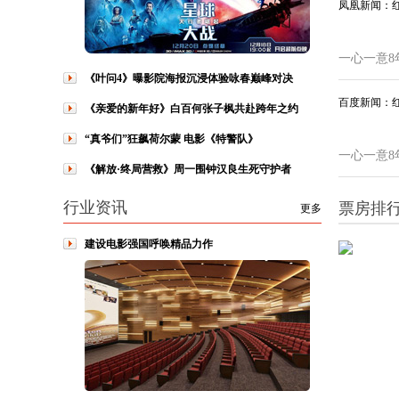
凤凰新闻：
一心一意8
《叶问4》曝影院海报沉浸体验咏春巅峰对决
百度新闻：
《亲爱的新年好》白百何张子枫共赴跨年之约
“真爷们”狂飙荷尔蒙 电影《特警队》
一心一意8
《解放·终局营救》周一围钟汉良生死守护者
行业资讯
票房排
更多
建设电影强国呼唤精品力作