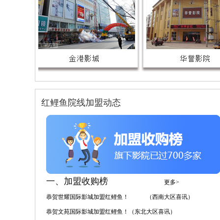
红鲤鱼院线加盟动态
一、加盟收购榜
更多>
恭贺世耀国际影城加盟红鲤鱼！ （西南大区喜讯）
恭贺文苑国际影城加盟红鲤鱼！（东北大区喜讯）