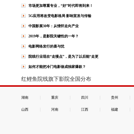
市场更加尊重专业，“好”时代即将到来！
5G应用将改变电影格局 影响宣发与传输
中国影展30年：从情怀走向产业
2019年，是影院关键性的一年？
电影网络发行的喜与忧
院线行业现在“走慢点”，是为了以后能“走更
如何才能把冷门电影做成独家爆款？
红鲤鱼院线旗下影院全国分布
|
|
|
|
湖南
重庆
四川
贵州
|
|
|
|
山西
河南
江西
福建