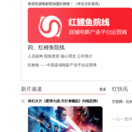
恭贺恒源电影院加盟红鲤鱼！（华北大区喜讯）
四、红鲤鱼院线
人员架构
院线资质
核心理念
公司简介
红鲤鱼——中国县域电影产业平台运营商
新片速递
红快讯
更多
科幻大片《星球大战:天行者崛起》内地定档1
艺恩网：红
一心一意8