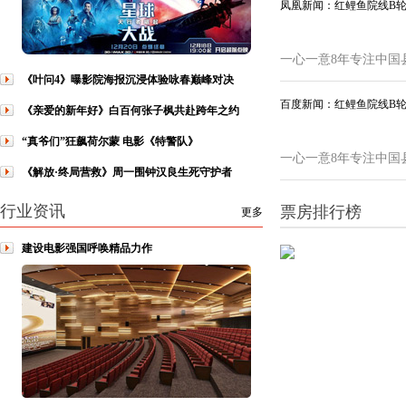
凤凰新闻：红鲤鱼院线B
一心一意8年专注中国
《叶问4》曝影院海报沉浸体验咏春巅峰对决
百度新闻：红鲤鱼院线B
《亲爱的新年好》白百何张子枫共赴跨年之约
“真爷们”狂飙荷尔蒙 电影《特警队》
一心一意8年专注中国
《解放·终局营救》周一围钟汉良生死守护者
行业资讯
票房排行榜
更多
建设电影强国呼唤精品力作