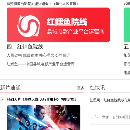
安
恭贺恒源电影院加盟红鲤鱼！（华北大区喜讯）
四、红鲤鱼院线
五
人员架构
院线资质
核心理念
公司简介
加
红鲤鱼——中国县域电影产业平台运营商
影
电
新片速递
红快讯
更多
科幻大片《星球大战:天行者崛起》内地定档1
艺恩网：红鲤鱼院线获亿级
一心一意8年专注中国