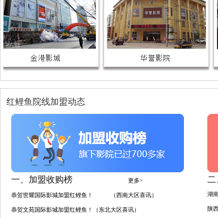
红鲤鱼院线加盟动态
一、加盟收购榜
二
更多>
湖
恭贺世耀国际影城加盟红鲤鱼！ （西南大区喜讯）
陕
恭贺文苑国际影城加盟红鲤鱼！（东北大区喜讯）