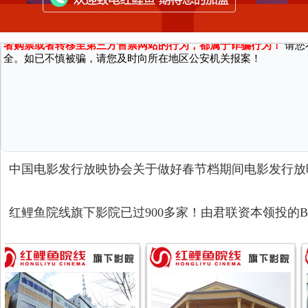
广大消费者严正声明：
北京红鲤鱼数字电影院线有限公司仅向电影院提供技术服务，
者购票或者转移至第三方售票网站的行为，都属于诈骗行为！
请您
全。如已不慎被骗，请您及时向所在地区公安机关报案！
中国电影发行放映协会关于做好春节档期间电影发行放
红鲤鱼院线旗下影院已过900多家！由君联资本领投的