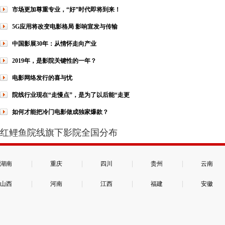
市场更加尊重专业，“好”时代即将到来！
5G应用将改变电影格局 影响宣发与传输
中国影展30年：从情怀走向产业
2019年，是影院关键性的一年？
电影网络发行的喜与忧
院线行业现在“走慢点”，是为了以后能“走更
如何才能把冷门电影做成独家爆款？
红鲤鱼院线旗下影院全国分布
|
|
|
|
湖南
重庆
四川
贵州
云南
|
|
|
|
山西
河南
江西
福建
安徽