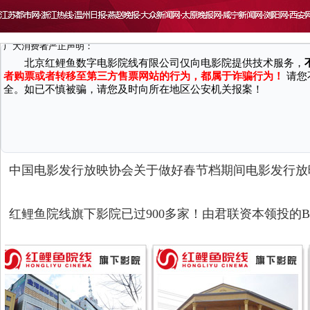
致 尊敬的广大消费者：
因近期接到国家机关反馈，有不法分子通过微信、第三方网站/软件等渠
广大消费者严正声明：
北京红鲤鱼数字电影院线有限公司仅向电影院提供技术服务，
者购票或者转移至第三方售票网站的行为，都属于诈骗行为！
请您
全。如已不慎被骗，请您及时向所在地区公安机关报案！
中国电影发行放映协会关于做好春节档期间电影发行放
红鲤鱼院线旗下影院已过900多家！由君联资本领投的