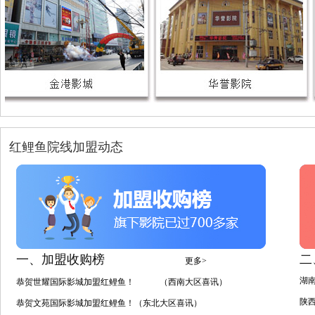
红鲤鱼院线加盟动态
一、加盟收购榜
二
更多>
湖
恭贺世耀国际影城加盟红鲤鱼！ （西南大区喜讯）
陕
恭贺文苑国际影城加盟红鲤鱼！（东北大区喜讯）