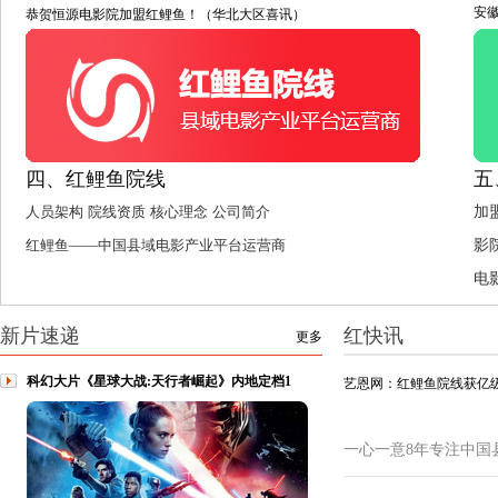
安
恭贺恒源电影院加盟红鲤鱼！（华北大区喜讯）
四、红鲤鱼院线
五
人员架构
院线资质
核心理念
公司简介
加
红鲤鱼——中国县域电影产业平台运营商
影
电
新片速递
红快讯
更多
科幻大片《星球大战:天行者崛起》内地定档1
艺恩网：红鲤鱼院线获亿级
一心一意8年专注中国