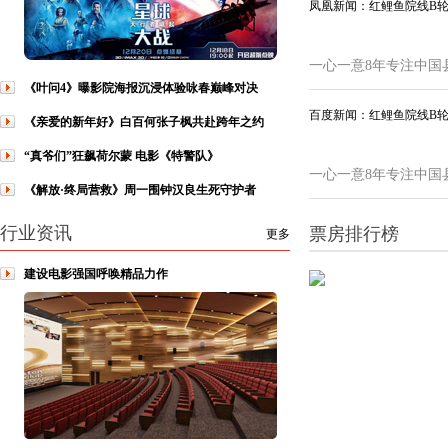
凤凰新闻：红鲤鱼院线B
一心一意8年专注中国
《叶问4》曝影院海报沉浸体验咏春巅峰对决
百度新闻：红鲤鱼院线B
《亲爱的新年好》白百何张子枫共赴跨年之约
“真爷们”狂飙荷尔蒙 电影《特警队》
一心一意8年专注中国
《解放·终局营救》周一围钟汉良生死守护者
行业资讯
票房排行榜
更多
建设电影强国呼唤精品力作