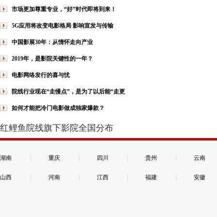
市场更加尊重专业，“好”时代即将到来！
5G应用将改变电影格局 影响宣发与传输
中国影展30年：从情怀走向产业
2019年，是影院关键性的一年？
电影网络发行的喜与忧
院线行业现在“走慢点”，是为了以后能“走更
如何才能把冷门电影做成独家爆款？
红鲤鱼院线旗下影院全国分布
|
|
|
|
湖南
重庆
四川
贵州
云南
|
|
|
|
山西
河南
江西
福建
安徽