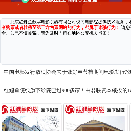
因近期接到国家机关反馈，有不法分子通过微信、第三方网站/软件等渠
广大消费者严正声明：
北京红鲤鱼数字电影院线有限公司仅向电影院提供技术服务，
者购票或者转移至第三方售票网站的行为，都属于诈骗行为！
请您
全。如已不慎被骗，请您及时向所在地区公安机关报案！
中国电影发行放映协会关于做好春节档期间电影发行放
红鲤鱼院线旗下影院已过900多家！由君联资本领投的