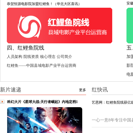
安
恭贺恒源电影院加盟红鲤鱼！（华北大区喜讯）
四、红鲤鱼院线
五
人员架构
院线资质
核心理念
公司简介
加
红鲤鱼——中国县域电影产业平台运营商
影
电
新片速递
红快讯
更多
科幻大片《星球大战:天行者崛起》内地定档1
艺恩网：红鲤鱼院线获亿级
一心一意8年专注中国