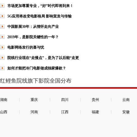
市场更加尊重专业，“好”时代即将到来！
5G应用将改变电影格局 影响宣发与传输
中国影展30年：从情怀走向产业
2019年，是影院关键性的一年？
电影网络发行的喜与忧
院线行业现在“走慢点”，是为了以后能“走更
如何才能把冷门电影做成独家爆款？
红鲤鱼院线旗下影院全国分布
|
|
|
|
湖南
重庆
四川
贵州
云南
|
|
|
|
山西
河南
江西
福建
安徽