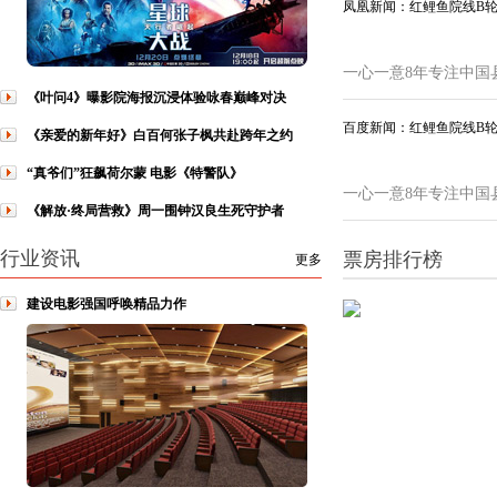
凤凰新闻：红鲤鱼院线B
一心一意8年专注中国
《叶问4》曝影院海报沉浸体验咏春巅峰对决
百度新闻：红鲤鱼院线B
《亲爱的新年好》白百何张子枫共赴跨年之约
“真爷们”狂飙荷尔蒙 电影《特警队》
一心一意8年专注中国
《解放·终局营救》周一围钟汉良生死守护者
行业资讯
票房排行榜
更多
建设电影强国呼唤精品力作