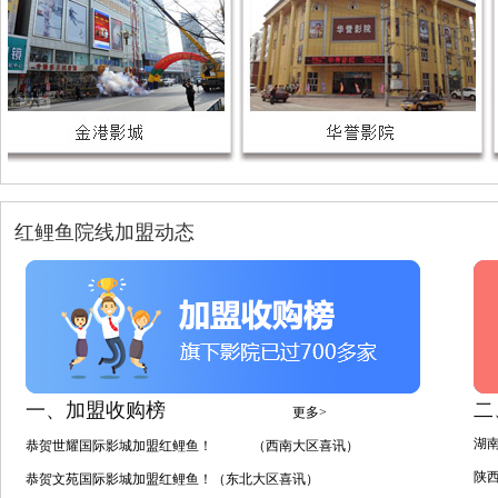
红鲤鱼院线加盟动态
一、加盟收购榜
二
更多>
湖
恭贺世耀国际影城加盟红鲤鱼！ （西南大区喜讯）
陕
恭贺文苑国际影城加盟红鲤鱼！（东北大区喜讯）