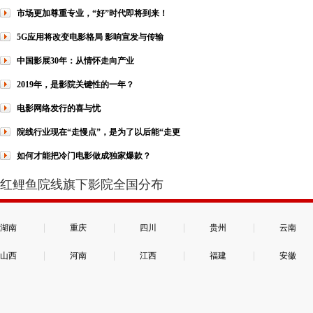
市场更加尊重专业，“好”时代即将到来！
5G应用将改变电影格局 影响宣发与传输
中国影展30年：从情怀走向产业
2019年，是影院关键性的一年？
电影网络发行的喜与忧
院线行业现在“走慢点”，是为了以后能“走更
如何才能把冷门电影做成独家爆款？
红鲤鱼院线旗下影院全国分布
|
|
|
|
湖南
重庆
四川
贵州
云南
|
|
|
|
山西
河南
江西
福建
安徽