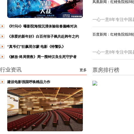
凤凰新闻：红鲤鱼院线B
一心一意8年专注中国
《叶问4》曝影院海报沉浸体验咏春巅峰对决
百度新闻：红鲤鱼院线B
《亲爱的新年好》白百何张子枫共赴跨年之约
“真爷们”狂飙荷尔蒙 电影《特警队》
一心一意8年专注中国
《解放·终局营救》周一围钟汉良生死守护者
行业资讯
票房排行榜
更多
建设电影强国呼唤精品力作