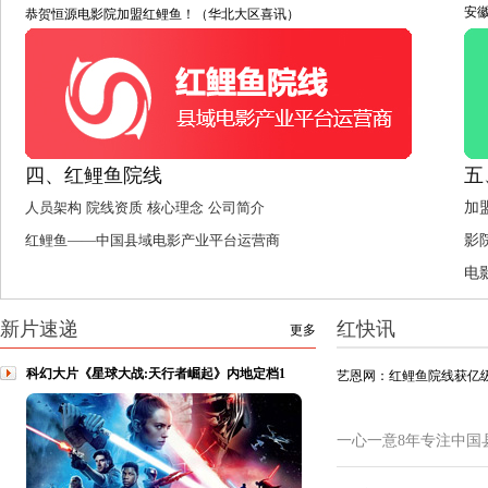
安
恭贺恒源电影院加盟红鲤鱼！（华北大区喜讯）
四、红鲤鱼院线
五
人员架构
院线资质
核心理念
公司简介
加
红鲤鱼——中国县域电影产业平台运营商
影
电
新片速递
红快讯
更多
科幻大片《星球大战:天行者崛起》内地定档1
艺恩网：红鲤鱼院线获亿级
一心一意8年专注中国