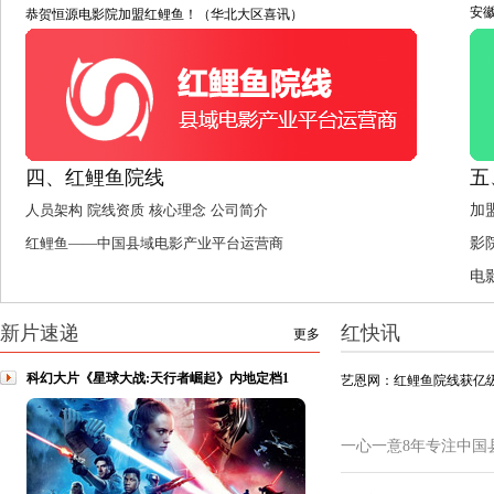
安
恭贺恒源电影院加盟红鲤鱼！（华北大区喜讯）
四、红鲤鱼院线
五
人员架构
院线资质
核心理念
公司简介
加
红鲤鱼——中国县域电影产业平台运营商
影
电
新片速递
红快讯
更多
科幻大片《星球大战:天行者崛起》内地定档1
艺恩网：红鲤鱼院线获亿级
一心一意8年专注中国