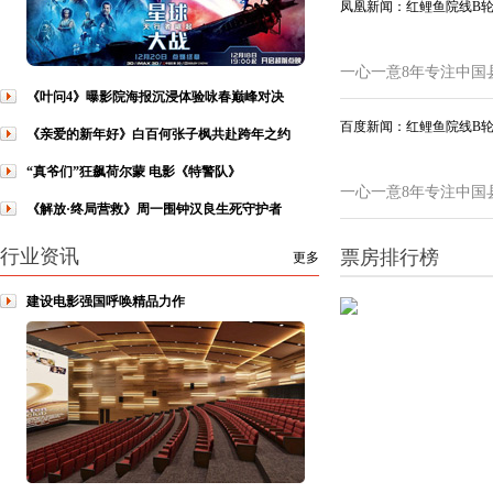
凤凰新闻：红鲤鱼院线B
一心一意8年专注中国
《叶问4》曝影院海报沉浸体验咏春巅峰对决
百度新闻：红鲤鱼院线B
《亲爱的新年好》白百何张子枫共赴跨年之约
“真爷们”狂飙荷尔蒙 电影《特警队》
一心一意8年专注中国
《解放·终局营救》周一围钟汉良生死守护者
行业资讯
票房排行榜
更多
建设电影强国呼唤精品力作