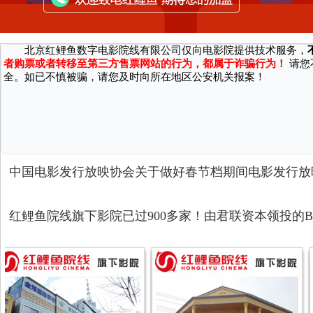
因近期接到国家机关反馈，有不法分子通过微信、第三方网站/软件等渠
广大消费者严正声明：
北京红鲤鱼数字电影院线有限公司仅向电影院提供技术服务，
者购票或者转移至第三方售票网站的行为，都属于诈骗行为！
请您
全。如已不慎被骗，请您及时向所在地区公安机关报案！
中国电影发行放映协会关于做好春节档期间电影发行放
红鲤鱼院线旗下影院已过900多家！由君联资本领投的