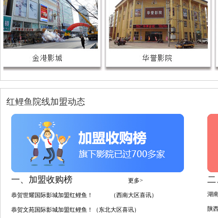
红鲤鱼院线加盟动态
一、加盟收购榜
二
更多>
湖
恭贺世耀国际影城加盟红鲤鱼！ （西南大区喜讯）
陕
恭贺文苑国际影城加盟红鲤鱼！（东北大区喜讯）