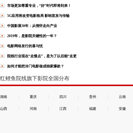
市场更加尊重专业，“好”时代即将到来！
5G应用将改变电影格局 影响宣发与传输
中国影展30年：从情怀走向产业
2019年，是影院关键性的一年？
电影网络发行的喜与忧
院线行业现在“走慢点”，是为了以后能“走更
如何才能把冷门电影做成独家爆款？
红鲤鱼院线旗下影院全国分布
|
|
|
|
湖南
重庆
四川
贵州
云南
|
|
|
|
山西
河南
江西
福建
安徽