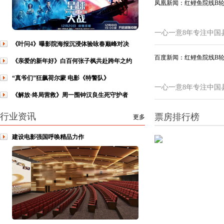
凤凰新闻：红鲤鱼院线B
一心一意8年专注中国
《叶问4》曝影院海报沉浸体验咏春巅峰对决
百度新闻：红鲤鱼院线B
《亲爱的新年好》白百何张子枫共赴跨年之约
“真爷们”狂飙荷尔蒙 电影《特警队》
一心一意8年专注中国
《解放·终局营救》周一围钟汉良生死守护者
行业资讯
票房排行榜
更多
建设电影强国呼唤精品力作