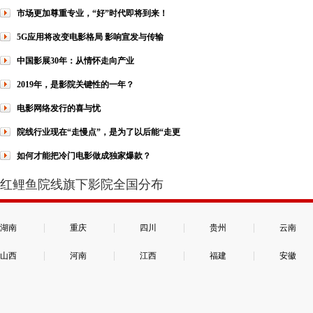
市场更加尊重专业，“好”时代即将到来！
5G应用将改变电影格局 影响宣发与传输
中国影展30年：从情怀走向产业
2019年，是影院关键性的一年？
电影网络发行的喜与忧
院线行业现在“走慢点”，是为了以后能“走更
如何才能把冷门电影做成独家爆款？
红鲤鱼院线旗下影院全国分布
|
|
|
|
湖南
重庆
四川
贵州
云南
|
|
|
|
山西
河南
江西
福建
安徽