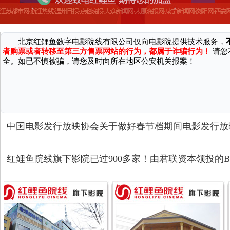
致 尊敬的广大消费者：
因近期接到国家机关反馈，有不法分子通过微信、第三方网站/软件等渠
广大消费者严正声明：
北京红鲤鱼数字电影院线有限公司仅向电影院提供技术服务，
者购票或者转移至第三方售票网站的行为，都属于诈骗行为！
请您
全。如已不慎被骗，请您及时向所在地区公安机关报案！
中国电影发行放映协会关于做好春节档期间电影发行放
红鲤鱼院线旗下影院已过900多家！由君联资本领投的