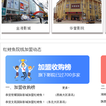
红鲤鱼院线加盟动态
一、加盟收购榜
二
更多>
湖
恭贺世耀国际影城加盟红鲤鱼！ （西南大区喜讯）
陕
恭贺文苑国际影城加盟红鲤鱼！（东北大区喜讯）