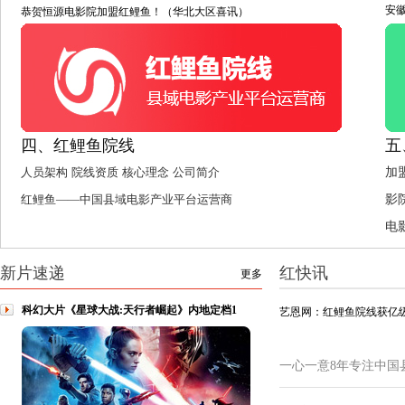
安
恭贺恒源电影院加盟红鲤鱼！（华北大区喜讯）
四、红鲤鱼院线
五
人员架构
院线资质
核心理念
公司简介
加
红鲤鱼——中国县域电影产业平台运营商
影
电
新片速递
红快讯
更多
科幻大片《星球大战:天行者崛起》内地定档1
艺恩网：红鲤鱼院线获亿级
一心一意8年专注中国